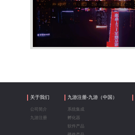
关于我们
九游注册-九游（中国）
公司简介
系统集成
九游注册
孵化器
软件产品
硬件产品