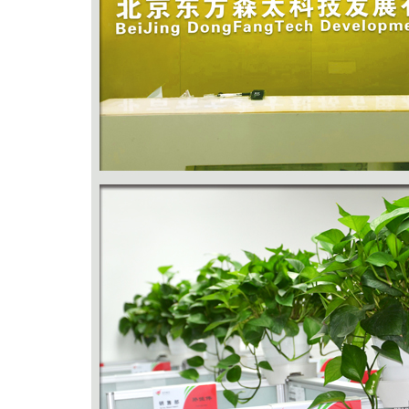
- 建立完整的质量控制体系，通过IS
量体系认证
2014
- 桌面云和私有云系统1.0版正式上
- 公司入驻自置银科大厦办公室