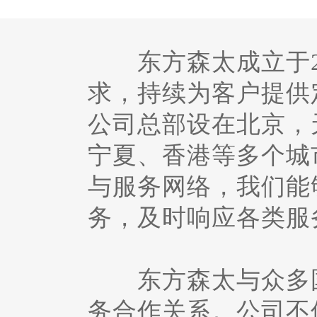
东方森太成立于20
求，持续为客户提供
公司总部设在北京，
宁夏、香港等多个城
与服务网络，我们能
务，及时响应各类服
东方森太
与众多
公司不
务合作关系。