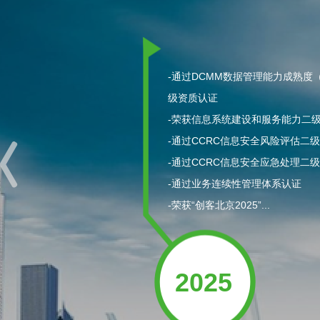
-通过DCMM数据管理能力成熟度
级资质认证
-荣获信息系统建设和服务能力二
-通过CCRC信息安全风险评估二
-通过CCRC信息安全应急处理二
-通过业务连续性管理体系认证
-荣获“创客北京2025”...
2025