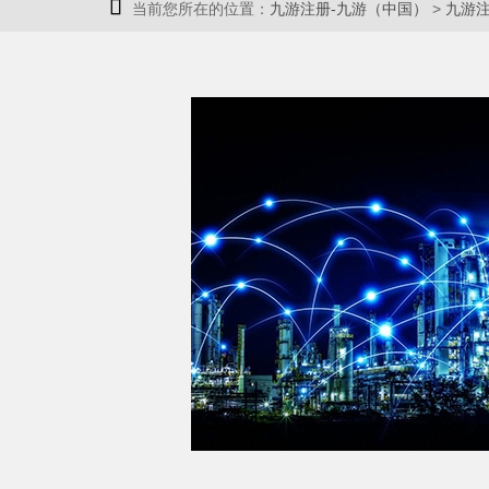

当前您所在的位置：
九游注册-九游（中国）
>
九游