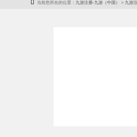

当前您所在的位置：
九游注册-九游（中国）
>
九游