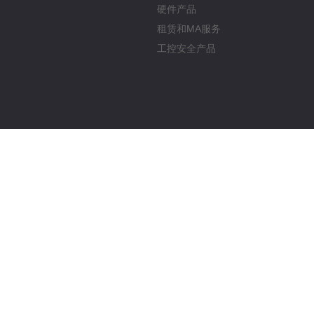
硬件产品
租赁和MA服务
工控安全产品