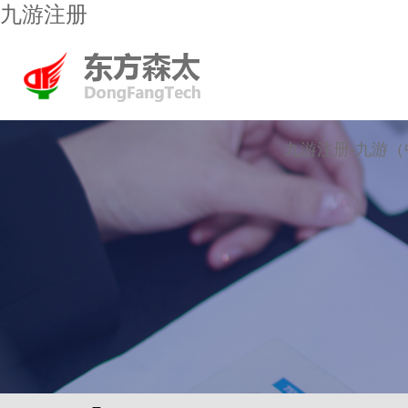
九游注册
九游注册-九游（