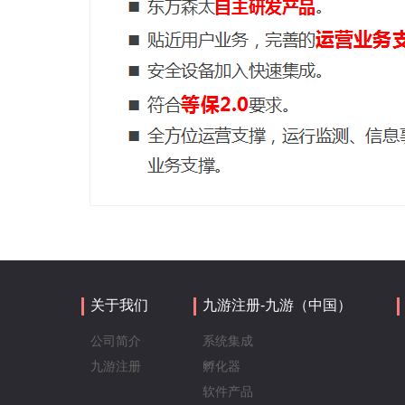
关于我们
九游注册-九游（中国）
公司简介
系统集成
九游注册
孵化器
软件产品