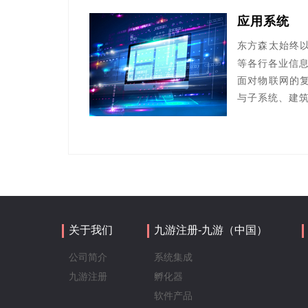
应用系统
方森太
始终
东
等各行各业
信
面对物联网的
与子系统、建
关于我们
九游注册-九游（中国）
公司简介
系统集成
九游注册
孵化器
软件产品