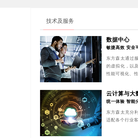
技术及服务
数据中心
敏捷高效 安全
东方森太通过
的虚拟化，以
性能可视化、
云计算
与大
统一体验
智能
东方森太
充分
适配各个行业