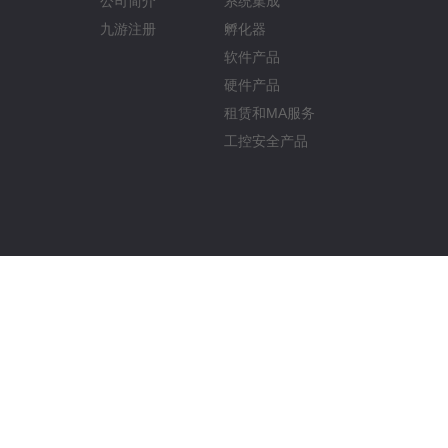
公司简介
系统集成
九游注册
孵化器
软件产品
硬件产品
租赁和MA服务
工控安全产品