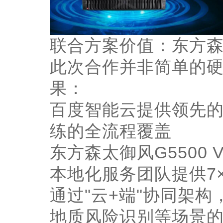
联合方案价值：东方森太
此次合作并非简单的
果：
百度智能云提供领先的
练的全流程覆盖
东方森太御风G5500
本地化服务团队提供7
通过"云+端"协同架
地质风险识别等场景