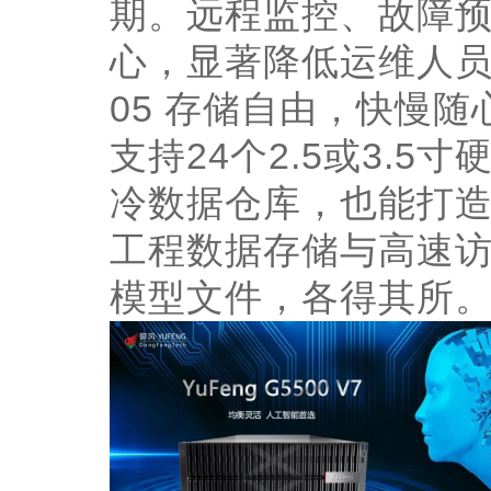
期。远程监控、故障
心，显著降低运维人
05 存储自由，快慢随
支持24个2.5或3.5
冷数据仓库，也能打
工程数据存储与高速
模型文件，各得其所