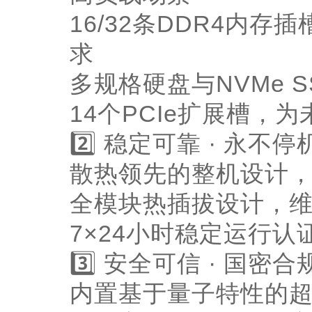
16/32条DDR4内
求
多规格硬盘与NVMe 
14个PCIe扩展槽，
2️⃣ 稳定可靠 · 永不停
散热领先的整机设计，
全模块热插拔设计，
7×24小时稳定运行
3️⃣ 安全可信 · 国密合
内置基于量子特性的