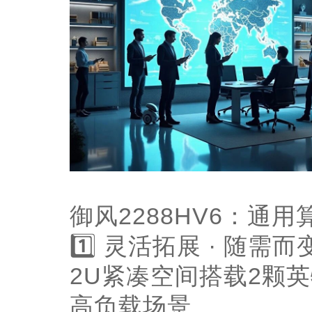
御风2288HV6：通
1️⃣ 灵活拓展 · 随需而
2U紧凑空间搭载2颗英
高负载场景