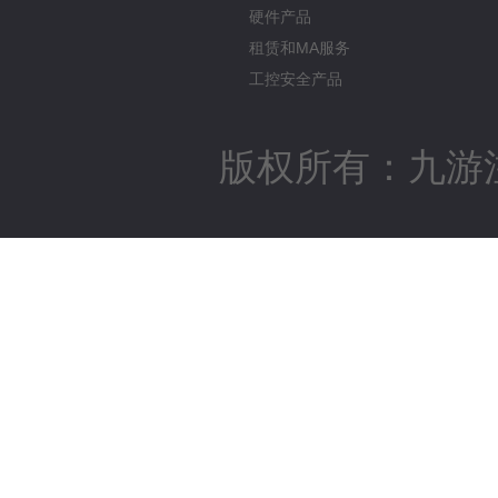
硬件产品
租赁和MA服务
工控安全产品
版权所有：九游注册