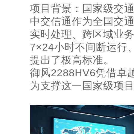
项目背景：国家级交
中交信通作为全国交
实时处理、跨区域业
7×24小时不间断运
提出了极高标准。
御风2288HV6凭
为支撑这一国家级项