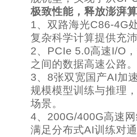
极致性能，释放澎湃
1、双路海光C86-4
复杂科学计算提供充
2、PCIe 5.0高
之间的数据高速公路
3、8张双宽国产AI加
规模模型训练与推理，
场景。
4、200G/400G
满足分布式AI训练对