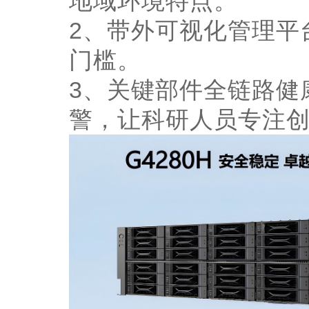
地域环境特点。
2、带外可视化管理平
门槛。
3、关键部件全链路健
警，让科研人员专注