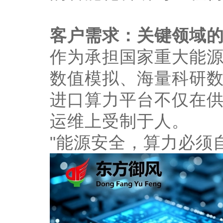
客户需求：关键领域
作为承担国家重大能
数值模拟、海量科研数
进口算力平台不仅在
运维上受制于人。
"能源安全，算力必须