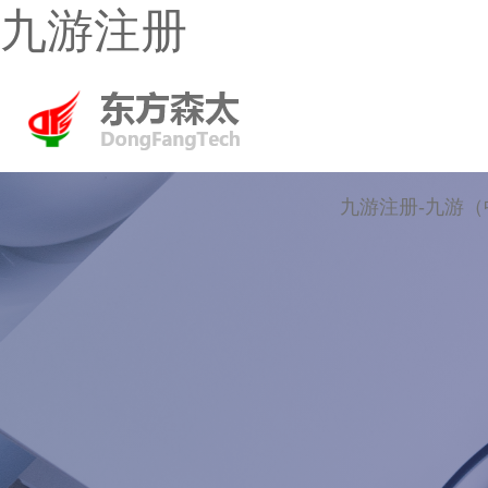
九游注册
九游注册-九游（